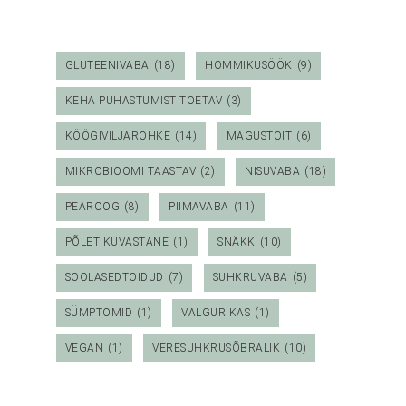
GLUTEENIVABA
(18)
HOMMIKUSÖÖK
(9)
KEHA PUHASTUMIST TOETAV
(3)
KÖÖGIVILJAROHKE
(14)
MAGUSTOIT
(6)
MIKROBIOOMI TAASTAV
(2)
NISUVABA
(18)
PEAROOG
(8)
PIIMAVABA
(11)
PÕLETIKUVASTANE
(1)
SNÄKK
(10)
SOOLASEDTOIDUD
(7)
SUHKRUVABA
(5)
SÜMPTOMID
(1)
VALGURIKAS
(1)
VEGAN
(1)
VERESUHKRUSÕBRALIK
(10)